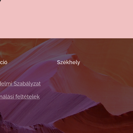
7
ció
Székhely
elmi Szabályzat
álási feltételek