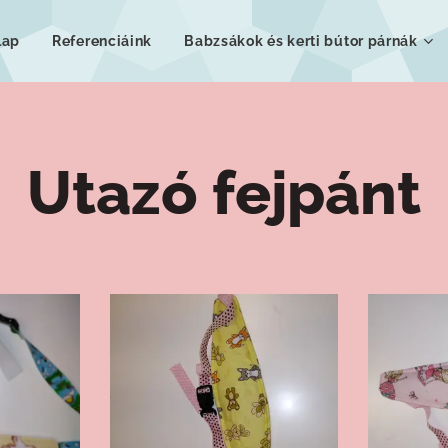
lap
Referenciáink
Babzsákok és kerti bútor párnák
Utazó fejpánt