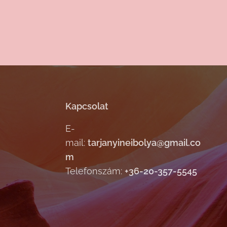
Kapcsolat
E-
mail:
tarjanyineibolya@gmail.co
m
Telefonszám:
+36-20-357-5545