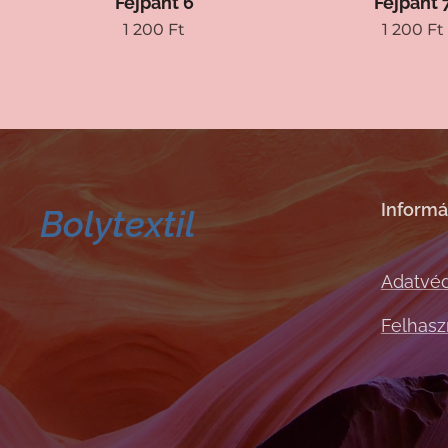
Fejpánt 6
Fejpánt 
1 200
Ft
1 200
Ft
Informá
Bolytextil
Adatvéd
Felhaszn