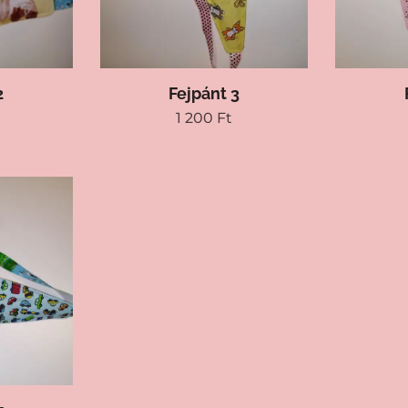
2
Fejpánt 3
1 200
Ft