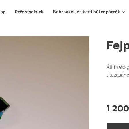
lap
Referenciáink
Babzsákok és kerti bútor párnák
Fej
Állítható
utazásáh
1 20