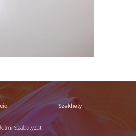
ció
Székhely
elmi Szabályzat