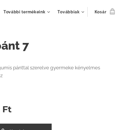
További termékeink
Továbbiak
Kosár
pánt 7
 gumis pánttal szerelve gyermeke kényelmes
oz
0
Ft