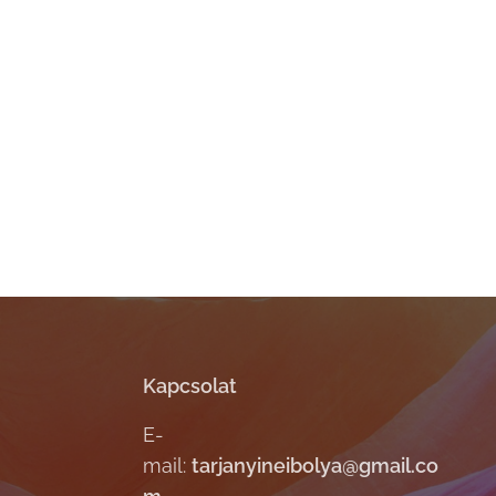
Kapcsolat
E-
mail:
tarjanyineibolya@gmail.co