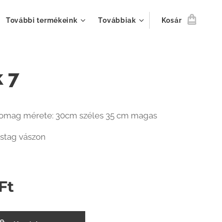
További termékeink
Továbbiak
Kosár
 7
somag mérete: 30cm széles 35 cm magas
stag vászon
Ft