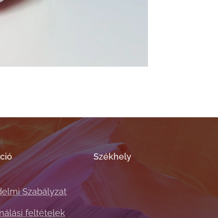
ció
Székhely
elmi Szabályzat
álási feltételek