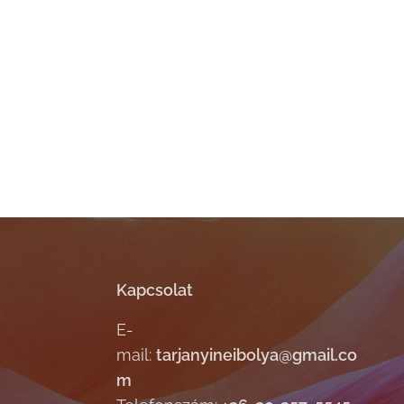
Kapcsolat
E-
mail:
tarjanyineibolya@gmail.co
m