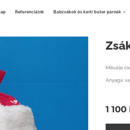
lap
Referenciáink
Babzsákok és kerti bútor párnák
Zsák
Mikulás c
Anyaga: va
1 100