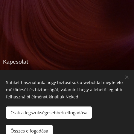
Kapcsolat
E-mail:
tarjanyineibolya@gmail.com
Sütiket használunk, hogy biztosítsuk a weboldal megfelelő
Telefonszám:
+36-20-357-5545
működését és biztonságát, valamint hogy a lehető legjobb
felhasználói élményt kínáljuk Neked.
Az oldalt a
Webnode
működteti
Sütik
Csak a legszükségesebbek elfogadása
Kosárba
Összes elfogadása