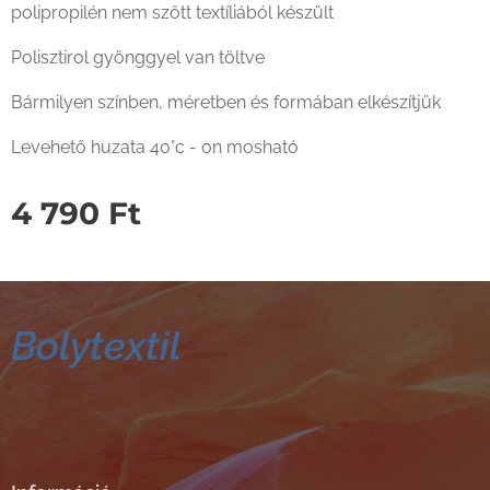
polipropilén nem szőtt textíliából készült
Polisztirol gyönggyel van töltve
Bármilyen színben, méretben és formában elkészítjük
Levehető huzata 40°c - on mosható
4 790
Ft
Bolytextil