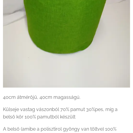
40cm átmérőjű, 40cm magasságú.
Külseje vastag vászonból 70% pamut 30%pes, míg a
belső kőr 100% pamutból készült
A belső (amibe a polisztirol gyöngy van töltve) 100%