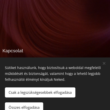
Kapcsolat
E-mail:
tarjanyineibolya@gmail.com
Sütiket használunk, hogy biztosítsuk a weboldal megfelelő
Telefonszám:
+36-20-357-5545
működését és biztonságát, valamint hogy a lehető legjobb
felhasználói élményt kínáljuk Neked.
Az oldalt a
Webnode
működteti
Sütik
Csak a legszükségesebbek elfogadása
Kosárba
Összes elfogadása