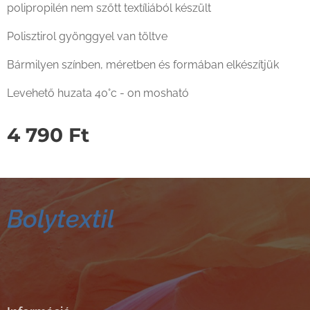
polipropilén nem szőtt textíliából készült
Polisztirol gyönggyel van töltve
Bármilyen színben, méretben és formában elkészítjük
Levehető huzata 40°c - on mosható
4 790
Ft
Bolytextil