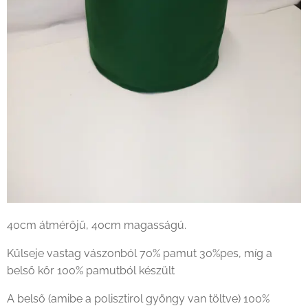
40cm átmérőjű, 40cm magasságú.
Külseje vastag vászonból 70% pamut 30%pes, míg a
belső kőr 100% pamutból készült
A belső (amibe a polisztirol gyöngy van töltve) 100%