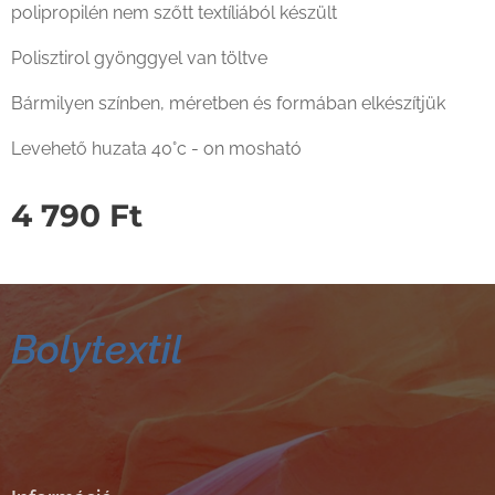
polipropilén nem szőtt textíliából készült
Polisztirol gyönggyel van töltve
Bármilyen színben, méretben és formában elkészítjük
Levehető huzata 40°c - on mosható
4 790
Ft
Bolytextil