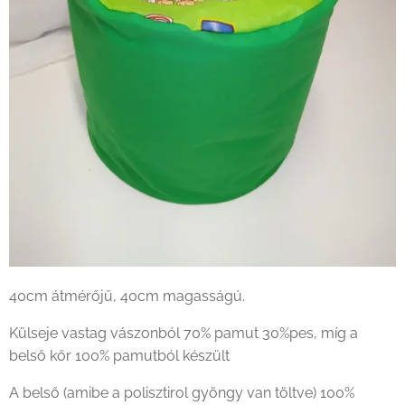
40cm átmérőjű, 40cm magasságú.
Külseje vastag vászonból 70% pamut 30%pes, míg a
belső kőr 100% pamutból készült
A belső (amibe a polisztirol gyöngy van töltve) 100%