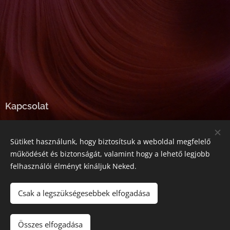
Kapcsolat
E-mail:
tarjanyineibolya@gmail.com
Sütiket használunk, hogy biztosítsuk a weboldal megfelelő
Telefonszám:
+36-20-357-5545
működését és biztonságát, valamint hogy a lehető legjobb
felhasználói élményt kínáljuk Neked.
Az oldalt a
Webnode
működteti
Sütik
Csak a legszükségesebbek elfogadása
Kosárba
Összes elfogadása