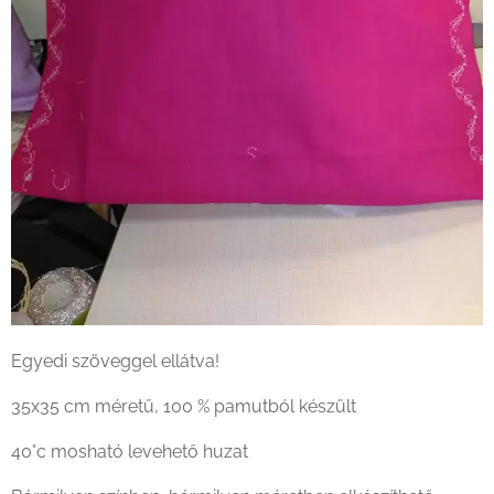
Egyedi szöveggel ellátva!
35x35 cm méretű, 100 % pamutból készült
40°c mosható levehető huzat