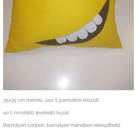
35x35 cm méretű, 100 % pamutból készült
40°c mosható levehető huzat
Bármilyen színben, bármilyen méretben elkészíthető