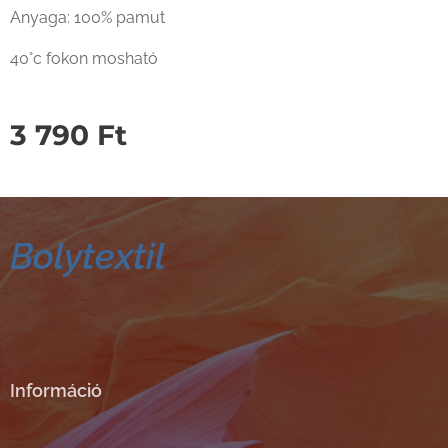
Anyaga: 100% pamut
40°c fokon mosható
3 790
Ft
Bolytextil
Információ