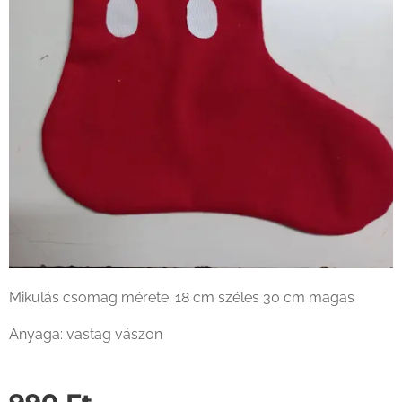
Mikulás csomag mérete: 18 cm széles 30 cm magas
Anyaga: vastag vászon