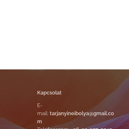
Kapcsolat
E-
mail:
tarjanyineibolya@gmail.co
m