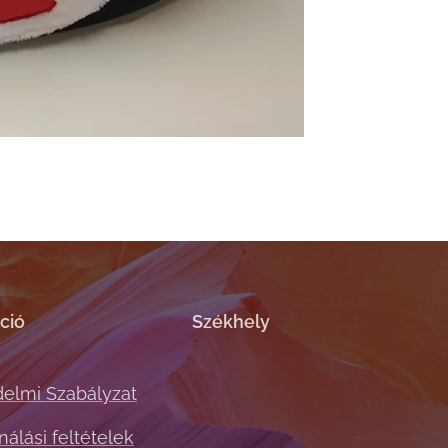
ció
Székhely
elmi Szabályzat
álási feltételek