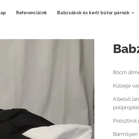
lap
Referenciáink
Babzsákok és kerti bútor párnák
Bab
80cm átmé
Külseje va
A belső (a
polipropilé
Polisztiro
Bármilyen 