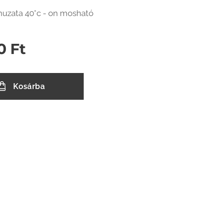
uzata 40°c - on mosható
0
Ft
Kosárba