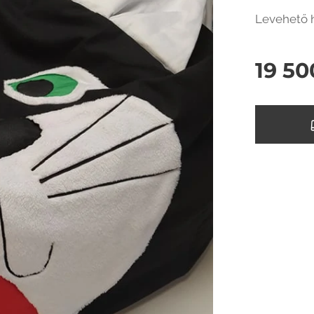
Levehető h
19 50