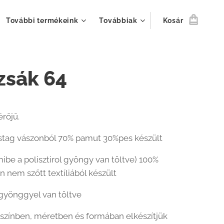
További termékeink
Továbbiak
Kosár
zsák 64
rőjű.
stag vászonból 70% pamut 30%pes készült
mibe a polisztirol gyöngy van töltve) 100%
n nem szőtt textíliából készült
l gyönggyel van töltve
színben, méretben és formában elkészítjük