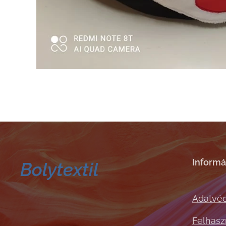
Informá
Bolytextil
Adatvéd
Felhaszn