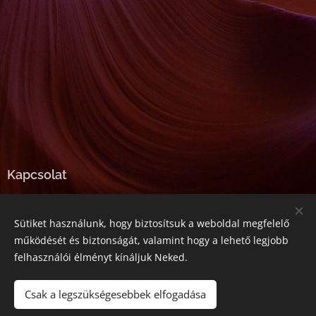
Kapcsolat
E-mail:
tarjanyineibolya@gmail.com
Sütiket használunk, hogy biztosítsuk a weboldal megfelelő
Telefonszám:
+36-20-357-5545
működését és biztonságát, valamint hogy a lehető legjobb
felhasználói élményt kínáljuk Neked.
Az oldalt a
Webnode
működteti
Sütik
Csak a legszükségesebbek elfogadása