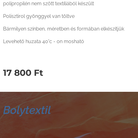
polipropilén nem szőtt textíliából készült
Polisztirol gyönggyel van töltve
Bármilyen színben, méretben és formában elkészítjük
Levehető huzata 40°c - on mosható
17 800
Ft
Bolytextil