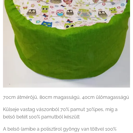
70cm átmérőjű, 80cm magasságú, 40cm ülőmagasságú
Külseje vastag vászonból 70% pamut 30%pes, míg a
belső betét 100% pamutból készült
A belső (amibe a polisztirol gyöngy van töltve) 100%