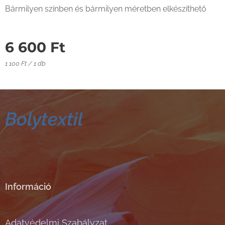
Bármilyen színben és bármilyen méretben elkészíthető
6 600
Ft
1 100 Ft / 1 db
Bolytextil
Információ
Adatvédelmi Szabályzat